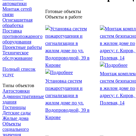
автоматики
Монтаж сетей
Готовые объекты
связи
Объекты в работе
Огнезащитная
обработка
Поставка
противопожарного
оборудования
Проектные работы
Техническое
обслуживание
Полный список
Монтаж комплек
услуг
Установка систем
систем безопасн
Типы объектов
пожаротушения и
в жилом доме по
Автостоянки
сигнализации в
адресу: г. Киров, 
Административные
здания
жилом доме по ул.
Полевая, 14
Гостиницы
Водопроводной, 39 в
Детские сады
Кирове
Жилые дома
Объекты
социального
значения