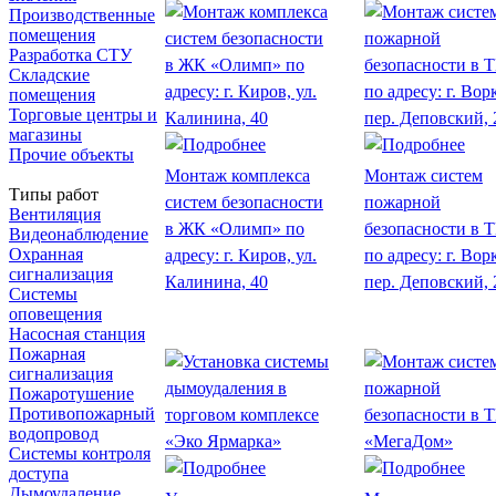
Производственные
помещения
Разработка СТУ
Складские
помещения
Торговые центры и
магазины
Прочие объекты
Монтаж комплекса
Монтаж систем
Типы работ
систем безопасности
пожарной
Вентиляция
в ЖК «Олимп» по
безопасности в 
Видеонаблюдение
Охранная
адресу: г. Киров, ул.
по адресу: г. Вор
сигнализация
Калинина, 40
пер. Деповский, 
Системы
оповещения
Насосная станция
Пожарная
сигнализация
Пожаротушение
Противопожарный
водопровод
Системы контроля
доступа
Дымоудаление