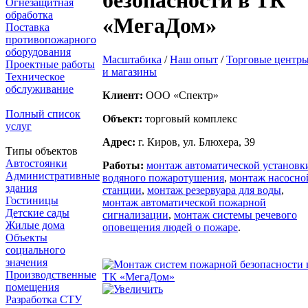
безопасности в ТК
Огнезащитная
обработка
«МегаДом»
Поставка
противопожарного
оборудования
Масштабика
/
Наш опыт
/
Торговые центр
Проектные работы
и магазины
Техническое
обслуживание
Клиент:
ООО «Спектр»
Полный список
Объект:
торговый комплекс
услуг
Адрес:
г. Киров, ул. Блюхера, 39
Типы объектов
Автостоянки
Работы:
монтаж автоматической установк
Административные
водяного пожаротушения
,
монтаж насосно
здания
станции
,
монтаж резервуара для воды
,
Гостиницы
монтаж автоматической пожарной
Детские сады
сигнализации
,
монтаж системы речевого
Жилые дома
оповещения людей о пожаре
.
Объекты
социального
значения
Производственные
помещения
Разработка СТУ