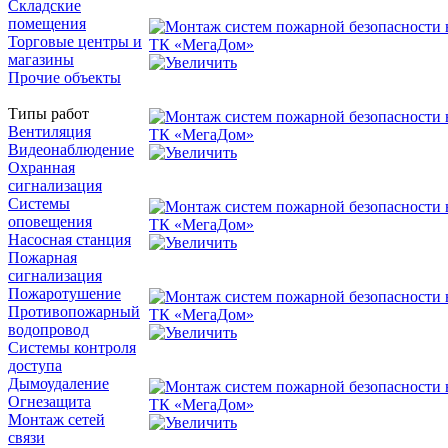
Складские
помещения
Торговые центры и
магазины
Прочие объекты
Типы работ
Вентиляция
Видеонаблюдение
Охранная
сигнализация
Системы
оповещения
Насосная станция
Пожарная
сигнализация
Пожаротушение
Противопожарный
водопровод
Системы контроля
доступа
Дымоудаление
Огнезащита
Монтаж сетей
связи