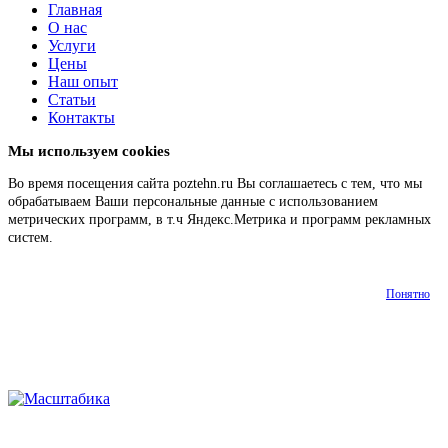
Главная
О нас
Услуги
Цены
Наш опыт
Статьи
Контакты
Мы используем cookies
Во время посещения сайта poztehn.ru Вы соглашаетесь с тем, что мы
обрабатываем Ваши персональные данные с использованием
метрических программ, в т.ч Яндекс.Метрика и программ рекламных
систем.
Подробнее
Понятно
О
Наш
Главная
Услуги
Цены
Статьи
Контакт
нас
опыт