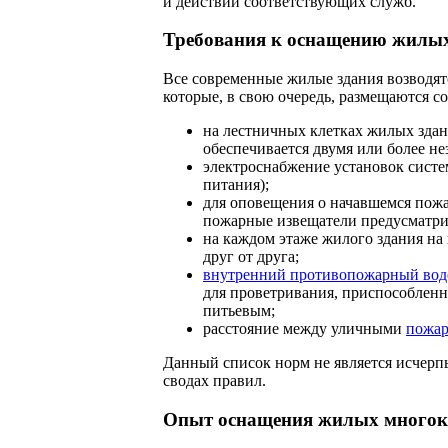
и действий соответствующих служб.
Требования к оснащению жилы
Все современные жилые здания возводят
которые, в свою очередь, размещаются 
на лестничных клетках жилых здан
обеспечивается двумя или более н
электроснабжение установок систе
питания);
для оповещения о начавшемся пожа
пожарные извещатели предусматрив
на каждом этаже жилого здания на
друг от друга;
внутренний противопожарный вод
для проветривания, приспособленн
питьевым;
расстояние между уличными
пожар
Данный список норм не является исчер
сводах правил.
Опыт оснащения жилых многок