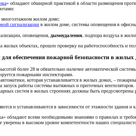
ика
» обладают обширной практикой в области размещения прот
ботами:
 многоэтажном жилом доме;
рной сигнализации
в жилом доме, системы оповещения в офисн
нализации, оповещения,
дымоудаления
, подпора воздуха в жил
на жилых объектах, прошло проверку на работоспособность и п
для обеспечения пожарной безопасности в жилых
ысотой более 28 м обязательно наличие автоматической систем
лируется пожарными инспекторами.
томатики, которая устанавливается в жилых домах, – пожарные
 на запуск работы системы вытяжных и приточных вентиляторов.
арных систем в жилых строениях должны быть предусмотрены
ются и устанавливаются в зависимости от этажности здания и к
а» обладают всеми необходимыми знаниями о правилах и треб
те уверены в высоком уровне компетентности наших специалист