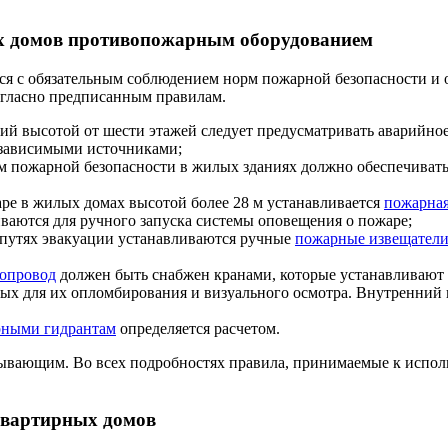
х домов противопожарным оборудованием
ся с обязательным соблюдением норм пожарной безопасности и
согласно предписанным правилам.
ий высотой от шести этажей следует предусматривать аварийно
езависимыми источниками;
м пожарной безопасности в жилых зданиях должно обеспечивать
ре в жилых домах высотой более 28 м устанавливается
пожарная
аются для ручного запуска системы оповещения о пожаре;
 путях эвакуации устанавливаются ручные
пожарные извещател
опровод
должен быть снабжен кранами, которые устанавливают 
ых для их опломбирования и визуального осмотра. Внутренний 
ными гидрантам
определяется расчетом.
пывающим. Во всех подробностях правила, принимаемые к испо
вартирных домов