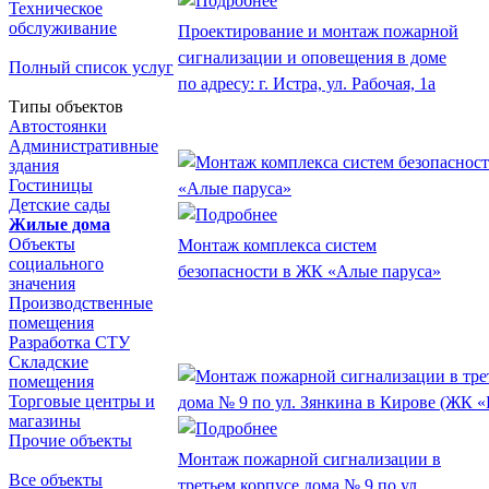
Техническое
обслуживание
Проектирование и монтаж пожарной
сигнализации и оповещения в доме
Полный список услуг
по адресу: г. Истра, ул. Рабочая, 1а
Типы объектов
Автостоянки
Административные
здания
Гостиницы
Детские сады
Жилые дома
Объекты
Монтаж комплекса систем
социального
безопасности в ЖК «Алые паруса»
значения
Производственные
помещения
Разработка СТУ
Складские
помещения
Торговые центры и
магазины
Прочие объекты
Монтаж пожарной сигнализации в
Все объекты
третьем корпусе дома № 9 по ул.