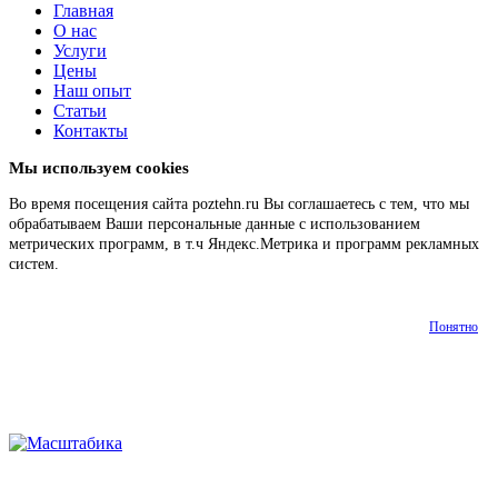
Главная
О нас
Услуги
Цены
Наш опыт
Статьи
Контакты
Мы используем cookies
Во время посещения сайта poztehn.ru Вы соглашаетесь с тем, что мы
обрабатываем Ваши персональные данные с использованием
метрических программ, в т.ч Яндекс.Метрика и программ рекламных
систем.
Подробнее
Понятно
О
Наш
Главная
Услуги
Цены
Статьи
Контакт
нас
опыт