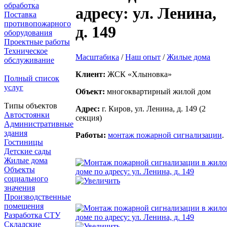
обработка
адресу: ул. Ленина,
Поставка
противопожарного
д. 149
оборудования
Проектные работы
Техническое
Масштабика
/
Наш опыт
/
Жилые дома
обслуживание
Клиент:
ЖСК «Хлыновка»
Полный список
услуг
Объект:
многоквартирный жилой дом
Типы объектов
Адрес:
г. Киров, ул. Ленина, д. 149 (2
Автостоянки
секция)
Административные
здания
Работы:
монтаж пожарной сигнализации
.
Гостиницы
Детские сады
Жилые дома
Объекты
социального
значения
Производственные
помещения
Разработка СТУ
Складские