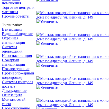
помещения
Торговые центры и
магазины
Прочие объекты
Типы работ
Вентиляция
Видеонаблюдение
Охранная
сигнализация
Системы
оповещения
Насосная станция
Пожарная
сигнализация
Пожаротушение
Противопожарный
водопровод
Системы контроля
доступа
Дымоудаление
Огнезащита
Монтаж сетей
связи
Проектирование