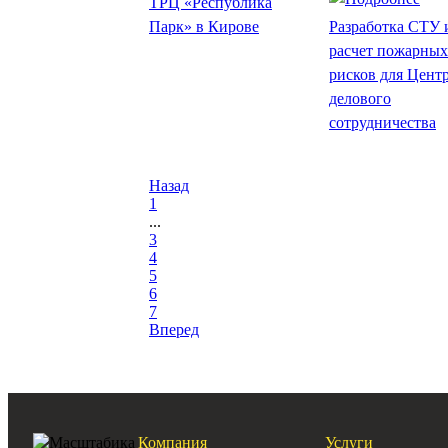
ТРЦ «Республика
Парк» в Кирове
Разработка СТУ 
расчет пожарных
рисков для Цент
делового
сотрудничества
Назад
1
...
3
4
5
6
7
Вперед
Компания
Услуги