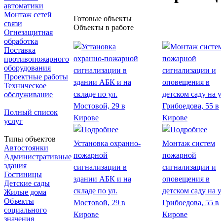
автоматики
Монтаж сетей
Готовые объекты
связи
Объекты в работе
Огнезащитная
обработка
Поставка
противопожарного
оборудования
Проектные работы
Техническое
обслуживание
Полный список
услуг
Типы объектов
Установка охранно-
Монтаж систем
Автостоянки
пожарной
пожарной
Административные
здания
сигнализации в
сигнализации и
Гостиницы
здании АБК и на
оповещения в
Детские сады
складе по ул.
детском саду на у
Жилые дома
Объекты
Мостовой, 29 в
Грибоедова, 55 в
социального
Кирове
Кирове
значения