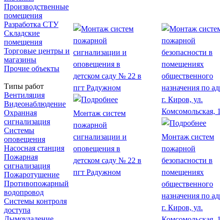
Производственные
помещения
Разработка СТУ
Складские
помещения
Торговые центры и
магазины
Прочие объекты
Типы работ
Вентиляция
Видеонаблюдение
Охранная
Монтаж систем
сигнализация
пожарной
Системы
сигнализации и
Монтаж систем
оповещения
Насосная станция
оповещения в
пожарной
Пожарная
детском саду № 22 в
безопасности в
сигнализация
пгт Радужном
помещениях
Пожаротушение
Противопожарный
общественного
водопровод
назначения по ад
Системы контроля
г. Киров, ул.
доступа
Дымоудаление
Комсомольская, 