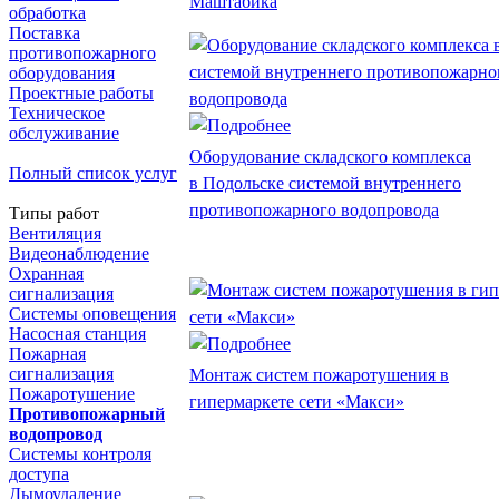
Маштабика
обработка
Поставка
противопожарного
оборудования
Проектные работы
Техническое
обслуживание
Оборудование складского комплекса
Полный список услуг
в Подольске системой внутреннего
противопожарного водопровода
Типы работ
Вентиляция
Видеонаблюдение
Охранная
сигнализация
Системы оповещения
Насосная станция
Пожарная
сигнализация
Монтаж систем пожаротушения в
Пожаротушение
гипермаркете сети «Макси»
Противопожарный
водопровод
Системы контроля
доступа
Дымоудаление