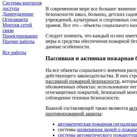
Системы контроля
доступа
В современном мире все большее значение
Дымоудаление
безопасности школ, больниц, детских садо
Огнезащита
учреждений, культурных и спортивных соо
Монтаж сетей
храмов. Все это – объекты социального наз
связи
Следует помнить, что каждый из них имеет
Проектирование
меры и средства обеспечения пожарной бе
Прочие работы
данные особенности.
Все работы
Пассивная и активная пожарная 
На все объекты социального значения рас
действующего законодательства. В них ст
пассивной пожарной безопасности
, котор
обозначенных объектах: использование не
огнезащитных покрытий, безопасный монт
соблюдение техники безопасности.
Важной составляющей также являются
акт
противопожарной защиты
:
автоматическая пожарная сигнализа
системы
оповещения людей о пожаре
системы автоматического пожароту