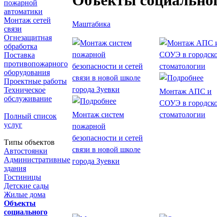
Объекты социальног
пожарной
автоматики
Монтаж сетей
Маштабика
связи
Огнезащитная
обработка
Поставка
противопожарного
оборудования
Проектные работы
Техническое
Монтаж АПС и
обслуживание
СОУЭ в городск
Монтаж систем
стоматологии
Полный список
услуг
пожарной
безопасности и сетей
Типы объектов
связи в новой школе
Автостоянки
Административные
города Зуевки
здания
Гостиницы
Детские сады
Жилые дома
Объекты
социального