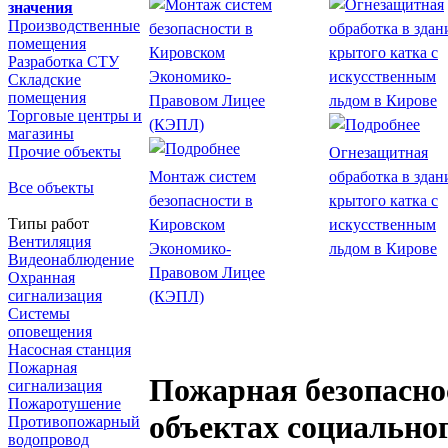
значения
Производственные
помещения
Разработка СТУ
Складские
помещения
Торговые центры и
магазины
Прочие объекты
Огнезащитная
Монтаж систем
обработка в здан
Все объекты
безопасности в
крытого катка с
Типы работ
Кировском
искусственным
Вентиляция
Экономико-
льдом в Кирове
Видеонаблюдение
Правовом Лицее
Охранная
сигнализация
(КЭПЛ)
Системы
оповещения
Насосная станция
Пожарная
Пожарная безопасно
сигнализация
Пожаротушение
объектах социально
Противопожарный
водопровод