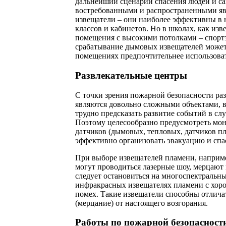
дальнейший сценарий спасения людей и с
востребованными и распространенными я
извещатели – они наиболее эффективны в
классов и кабинетов. Но в школах, как изв
помещения с высокими потолками – спортз
срабатывание дымовых извещателей может 
помещениях предпочтительнее использоват
Развлекательные центры
С точки зрения пожарной безопасности ра
являются довольно сложными объектами, в
трудно предсказать развитие событий в сл
Поэтому целесообразно предусмотреть мо
датчиков (дымовых, тепловых, датчиков пл
эффективно организовать эвакуацию и спа
При выборе извещателей пламени, наприме
могут проводиться лазерные шоу, мерцают
следует остановиться на многоспектраль
инфракрасных извещателях пламени с хор
помех. Такие извещатели способны отлич
(мерцание) от настоящего возгорания.
Работы по пожарной безопасности