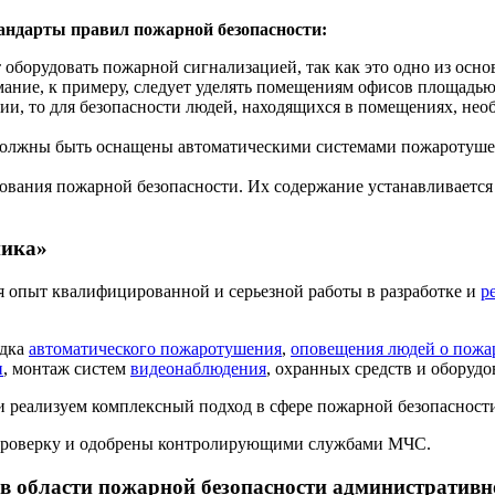
андарты правил пожарной безопасности:
оборудовать пожарной сигнализацией, так как это одно из осн
ние, к примеру, следует уделять помещениям офисов площадью бо
нии, то для безопасности людей, находящихся в помещениях, не
олжны быть оснащены автоматическими системами пожаротушен
вания пожарной безопасности. Их содержание устанавливается 
ника»
 опыт квалифицированной и серьезной работы в разработке и
р
адка
автоматического пожаротушения
,
оповещения людей о пожа
и
, монтаж систем
видеонаблюдения
, охранных средств и оборудо
 реализуем комплексный подход в сфере пожарной безопасност
проверку и одобрены контролирующими службами МЧС.
в области пожарной безопасности административ