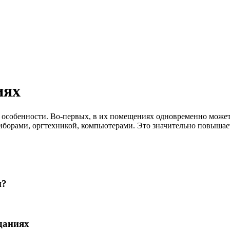
иях
и особенности. Во-первых, в их помещениях одновременно може
риборами, оргтехникой, компьютерами. Это значительно повышае
и?
даниях