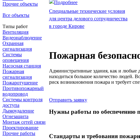
Прочие объекты
Специальные технические условия
Все объекты
для центра делового сотрудничества
в городе Кирове
Типы работ
Вентиляция
Видеонаблюдение
Охранная
сигнализация
Пожарная безопасн
Системы
оповещения
Насосная станция
Административные здания, как и любые д
Пожарная
находиться большое количество людей. В
сигнализация
риск возникновения пожара и требует сп
Пожаротушение
Противопожарный
водопровод
Системы контроля
Отправить заявку
доступа
Дымоудаление
Нужны работы по обеспечению п
Огнезащита
Монтаж сетей связи
Проектирование
Прочие работы
Стандарты и требования пожарн