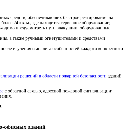
овных средств, обеспечивающих быстрое реагирования на
лее 24 кв. м., где находится серверное оборудование;
обходимо предусмотреть пути эвакуации, оборудованные
ия, а также ручными огнетушителями и средствами
после изучения и анализа особенностей каждого конкретного
еализации решений в области пожарной безопасности
зданий
ре
с обратной связью, адресной пожарной сигнализации;
вания.
и.
но-офисных зданий