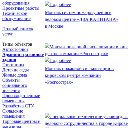
оборудования
Проектные работы
Монтаж систем пожаротушения в
Техническое
обслуживание
деловом центре «ДВА КАПИТАНА»
в Москве
Полный список
услуг
Типы объектов
Автостоянки
Административные
здания
Гостиницы
Монтаж пожарной сигнализации в
Детские сады
Жилые дома
кировском центре компании
Объекты
«Росгосстрах»
социального
значения
Производственные
помещения
Разработка СТУ
Складские
помещения
Торговые центры и
магазины