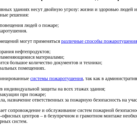
вных зданиях несут двойную угрозу: жизни и здоровью людей и
рные решения:
повещения людей о пожаре;
жаротушения.
омещений могут применяться
различные способы пожаротушени
горания нефтепродуктов;
пламеняющимися материалами;
дится большое количество документов и техники;
двальных помещениях.
мбинированные
системы пожаротушения
, так как в администрат
в индивидуальной защиты на всех этажах здания;
вакуации при пожаре;
а, назначение ответственных за пожарную безопасность на учас
вает сопровождение и обслуживание систем пожарной безопаснос
о-офисных центров – в безупречном и грамотном монтаже необх
рных систем.