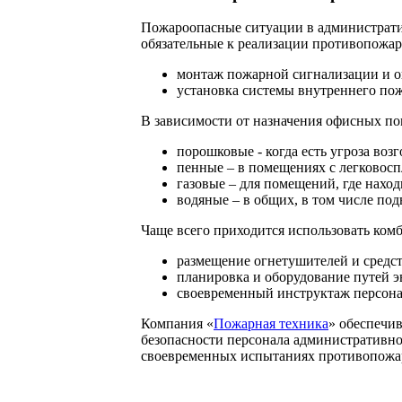
Пожароопасные ситуации в администрати
обязательные к реализации противопожа
монтаж пожарной сигнализации и о
установка системы внутреннего по
В зависимости от назначения офисных п
порошковые - когда есть угроза воз
пенные – в помещениях с легковос
газовые – для помещений, где нахо
водяные – в общих, в том числе по
Чаще всего приходится использовать ко
размещение огнетушителей и средст
планировка и оборудование путей э
своевременный инструктаж персонал
Компания «
Пожарная техника
» обеспечи
безопасности персонала административн
своевременных испытаниях противопожа