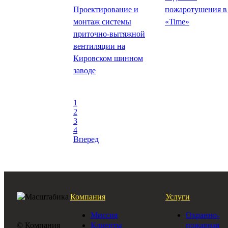
Проектирование и
пожаротушения в
монтаж системы
«Time»
приточно-вытяжной
вентиляции на
Кировском шинном
заводе
1
2
3
4
Вперед
Компания
Услуги
Миссия
Охранно-
© Компания
Клиенты
пожарная