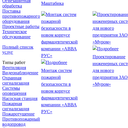
Огнезащитная
Маштабика
обработка
Поставка
противопожарного
оборудования
Проектные работы
Техническое
обслуживание
Полный список
услуг
Проектирование
Типы работ
инженерных сист
Вентиляция
Монтаж систем
для нового
Видеонаблюдение
пожарной
предприятия ЗАО
Охранная
сигнализация
безопасности в
«Муром»
Системы
новом корпусе
оповещения
фармацевтической
Насосная станция
Пожарная
компании «АВВА
сигнализация
РУС»
Пожаротушение
Противопожарный
водопровод