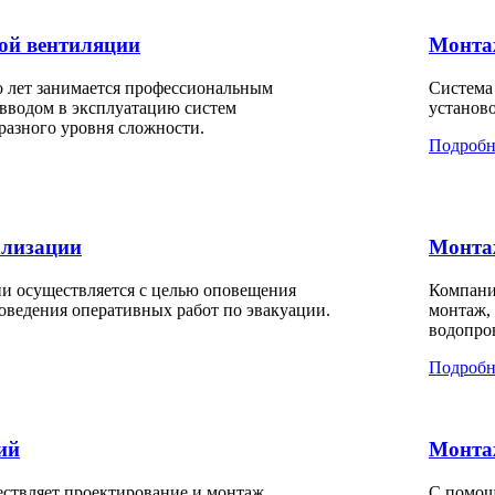
ой вентиляции
Монта
 лет занимается профессиональным
Система
вводом в эксплуатацию систем
установ
азного уровня сложности.
Подробн
ализации
Монта
и осуществляется с целью оповещения
Компани
роведения оперативных работ по эвакуации.
монтаж,
водопро
Подробн
ий
Монта
ствляет проектирование и монтаж
С помощ