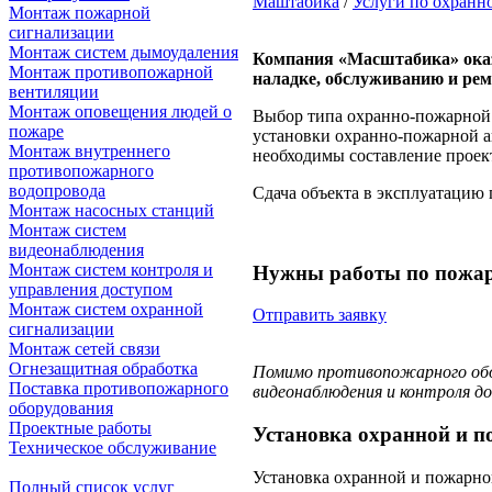
Маштабика
/
Услуги по охранн
Монтаж пожарной
сигнализации
Монтаж систем дымоудаления
Компания «Масштабика» оказ
Монтаж противопожарной
наладке, обслуживанию и рем
вентиляции
Монтаж оповещения людей о
Выбор типа охранно-пожарной а
пожаре
установки охранно-пожарной а
Монтаж внутреннего
необходимы составление проек
противопожарного
водопровода
Сдача объекта в эксплуатацию 
Монтаж насосных станций
Монтаж систем
видеонаблюдения
Монтаж систем контроля и
Нужны работы по пожар
управления доступом
Монтаж систем охранной
Отправить заявку
сигнализации
Монтаж сетей связи
Огнезащитная обработка
Помимо противопожарного обо
Поставка противопожарного
видеонаблюдения и контроля д
оборудования
Проектные работы
Установка охранной и п
Техническое обслуживание
Установка охранной и пожарной
Полный список услуг