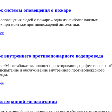
ж системы оповещения о пожаре
 оповещения людей о пожаре – одна из наиболее важных
ок при монтаже противопожарной автоматики.
ее
ж внутреннего противопожарного водопровода
я «Масштабика» выполняет проектирование, профессиональны
 испытание и обслуживание внутреннего противопожарного
вода.
ее
ж охранной сигнализации
ью охранной сигнализации вы сможете уберечь свое имущество