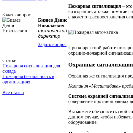
Пожарная сигнализация
– это
возгорании, а также помогает 
Задать вопрос
спасает от распространения ог
Бизяев Денис
Николаевич
технический
директор
Задать вопрос
При корректной работе пожарн
охранно-пожарной сигнализаци
Статьи
Охранные сигнализаци
Пожарная сигнализация для
склада
Охранная же сигнализация пред
Пожарная безопасность в
организациях
Компания «Масштабика» предла
Все статьи
Система охранной сигнализа
совершение противоправных д
Вы можете обезопасить свой с
данном случае, чтобы избежать
оборудование.