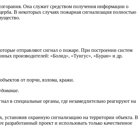
озгорания. Она служит средством получения информации о
ущерба. В некоторых случаях пожарная сигнализация полностью
мущество.
которые отправляют сигнал о пожаре. При построении систем
ных производителей: «Болид», «Тунгус», «Буран» и др.
бъектов от порчи, взлома, кражи.
дование.
гнал в специальные органы, где незамедлительно реагируют на
, установив охранную сигнализацию на территории объекта. В
ее разработанный проект и использовать только качественное