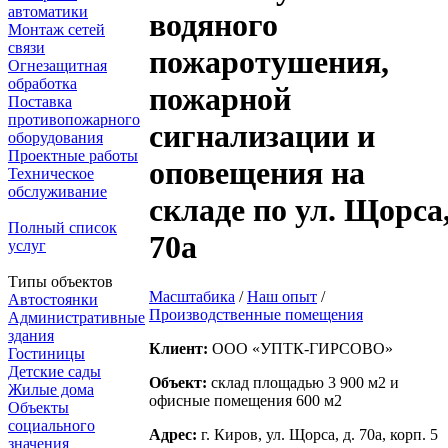
автоматики
водяного
Монтаж сетей
связи
пожаротушения,
Огнезащитная
обработка
пожарной
Поставка
противопожарного
сигнализации и
оборудования
Проектные работы
оповещения на
Техническое
обслуживание
складе по ул. Щорса
Полный список
70а
услуг
Типы объектов
Масштабика
/
Наш опыт
/
Автостоянки
Производственные помещения
Административные
здания
Клиент:
ООО «УПТК-ГИРСОВО»
Гостиницы
Детские сады
Объект:
склад площадью 3 900 м2 и
Жилые дома
офисные помещения 600 м2
Объекты
социального
Адрес:
г. Киров, ул. Щорса, д. 70а, корп. 5
значения