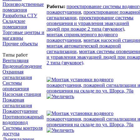
Производственные
Работы:
проектирование системы водяног
помещения
пожаротушения
,
проектирование пожарно
Разработка СТУ
сигнализации
,
проектирование системы
Складские
оповещения и управления эвакуацией
помещения
людей при пожаре 2 типа (звуковое)
,
Торговые центры и
монтаж спринклерного водяного
магазины
пожаротушения
,
монтаж насосной станции
Прочие объекты
монтаж автоматической пожарной
сигнализации
,
монтаж системы оповещени
Типы работ
и управления эвакуацией людей при пожа
Вентиляция
2 типа (звуковое)
.
Видеонаблюдение
Охранная
сигнализация
Системы
оповещения
Насосная станция
Пожарная
сигнализация
Пожаротушение
Противопожарный
водопровод
Системы контроля
доступа
Дымоудаление