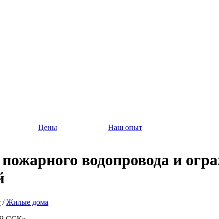
Цены
Наш опыт
пожарного водопровода и ограж
й
т
/
Жилые дома
й ССК»