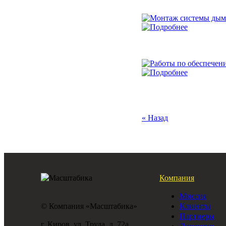
« Назад
Компания
Миссия
© Компания «Масштабика»
Клиенты
Партнеры
г. Киров, ул. Труда, д. 72а