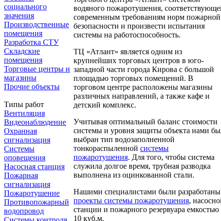
социального
водяного пожаротушения, соответствующе
значения
современным требованиям норм пожарной
Производственные
безопасности и произвести испытания
помещения
системы на работоспособность.
Разработка СТУ
Складские
ТЦ «Атлант» является одним из
помещения
крупнейших торговых центров в юго-
Торговые центры и
западной части города Кирова с большой
магазины
площадью торговых помещений. В
Прочие объекты
торговом центре расположены магазины
различных направлений, а также кафе и
Типы работ
детский комплекс.
Вентиляция
Учитывая оптимальный баланс стоимости
Видеонаблюдение
системы и уровня защиты объекта нами бы
Охранная
выбран тип водозаполненной
сигнализация
тонкораспыленной
системы
Системы
пожаротушения
. Для того, чтобы система
оповещения
служила долгое время, трубная разводка
Насосная станция
выполнена из оцинкованной стали.
Пожарная
сигнализация
Нашими специалистами были разработаны
Пожаротушение
проекты системы пожаротушения
, насосно
Противопожарный
станции и пожарного резервуара емкостью
водопровод
10 куб.м.
Системы контроля