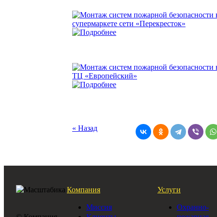
« Назад
Компания
Услуги
Миссия
Охранно-
© Компания
Клиенты
пожарная