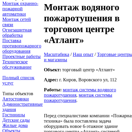
Монтаж охранно-
Монтаж водяного
пожарной
автоматики
пожаротушения в
Монтаж сетей
связи
торговом центре
Огнезащитная
обработка
«Атлант»
Поставка
противопожарного
оборудования
Масштабика
/
Наш опыт
/
Торговые центр
Проектные работы
и магазины
Техническое
обслуживание
Объект:
торговый центр «Атлант»
Полный список
Адрес:
г. Киров, Воровского ул, 112
услуг
Работы:
монтаж системы водяного
Типы объектов
пожаротушения
,
монтаж системы
Автостоянки
пожаротушения
.
Административные
здания
Гостиницы
Перед специалистами компании «Пожарна
Детские сады
техника» была поставлена задача
Жилые дома
оборудовать новое 6-этажное здание
Объекты
торгового центра «Атлант» системой