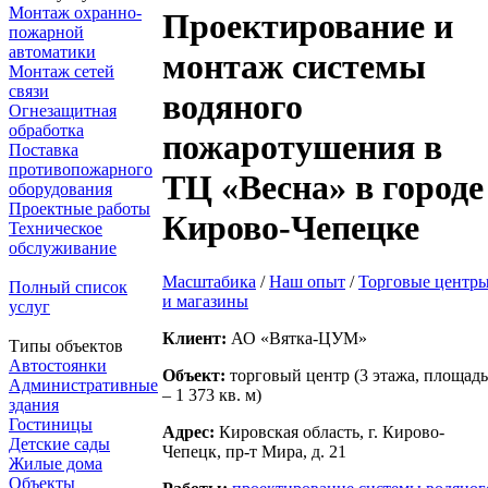
Монтаж охранно-
Проектирование и
пожарной
автоматики
монтаж системы
Монтаж сетей
связи
водяного
Огнезащитная
обработка
пожаротушения в
Поставка
противопожарного
ТЦ «Весна» в городе
оборудования
Проектные работы
Кирово-Чепецке
Техническое
обслуживание
Масштабика
/
Наш опыт
/
Торговые центр
Полный список
и магазины
услуг
Клиент:
АО «Вятка-ЦУМ»
Типы объектов
Автостоянки
Объект:
торговый центр (3 этажа, площадь
Административные
– 1 373 кв. м)
здания
Гостиницы
Адрес:
Кировская область, г. Кирово-
Детские сады
Чепецк, пр-т Мира, д. 21
Жилые дома
Объекты