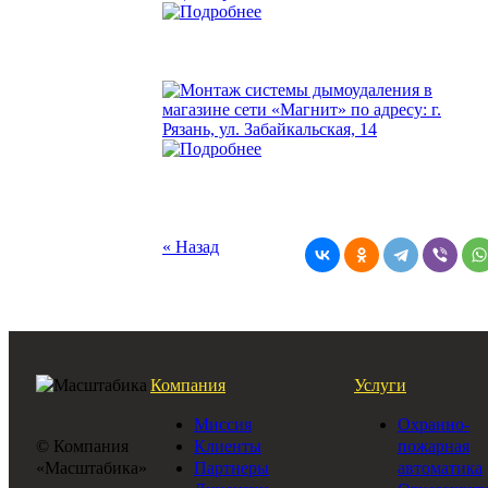
« Назад
Компания
Услуги
Миссия
Охранно-
© Компания
Клиенты
пожарная
«Масштабика»
Партнеры
автоматика