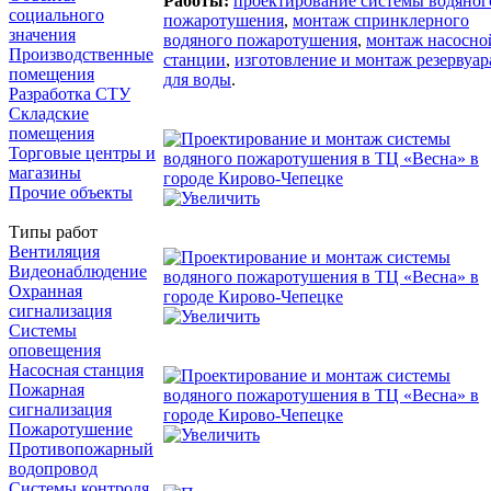
Работы:
проектирование системы водяног
социального
пожаротушения
,
монтаж спринклерного
значения
водяного пожаротушения
,
монтаж насосно
Производственные
станции
,
изготовление и монтаж резервуар
помещения
для воды
.
Разработка СТУ
Складские
помещения
Торговые центры и
магазины
Прочие объекты
Типы работ
Вентиляция
Видеонаблюдение
Охранная
сигнализация
Системы
оповещения
Насосная станция
Пожарная
сигнализация
Пожаротушение
Противопожарный
водопровод
Системы контроля