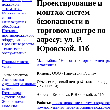
Проектирование и
пожарной
автоматики
монтаж систем
Монтаж сетей
связи
безопасности в
Огнезащитная
обработка
торговом центре по
Поставка
противопожарного
адресу: ул. Р.
оборудования
Проектные работы
Юровской, 11б
Техническое
обслуживание
Масштабика
/
Наш опыт
/
Торговые центр
Полный список
и магазины
услуг
Клиент:
ООО «Индустрия-Групп»
Типы объектов
Автостоянки
Объект:
торговый центр (4 этажа, площадь
Административные
- 2 200 кв. м)
здания
Гостиницы
Адрес:
г. Киров, ул. Р. Юровской, д. 11б
Детские сады
Жилые дома
Работы:
проектирование системы водяног
Объекты
пожаротушения
,
проектирование пожарно