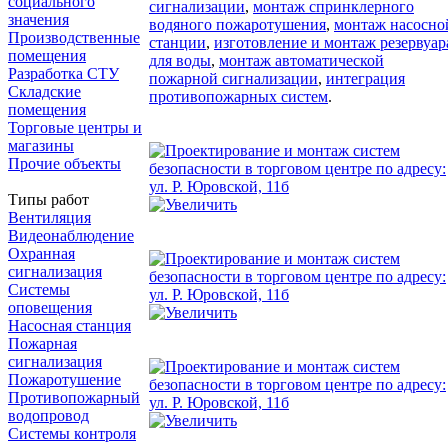
социального
сигнализации
,
монтаж спринклерного
значения
водяного пожаротушения
,
монтаж насосно
Производственные
станции
,
изготовление и монтаж резервуар
помещения
для воды
,
монтаж автоматической
Разработка СТУ
пожарной сигнализации
,
интеграция
Складские
противопожарных систем
.
помещения
Торговые центры и
магазины
Прочие объекты
Типы работ
Вентиляция
Видеонаблюдение
Охранная
сигнализация
Системы
оповещения
Насосная станция
Пожарная
сигнализация
Пожаротушение
Противопожарный
водопровод
Системы контроля