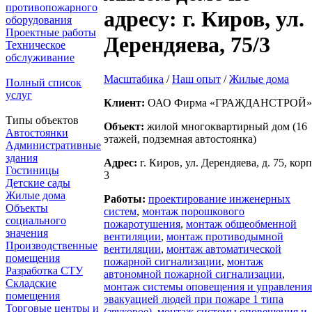
противопожарного
адресу: г. Киров, ул.
оборудования
Проектные работы
Дерендяева, 75/3
Техническое
обслуживание
Масштабика
/
Наш опыт
/
Жилые дома
Полный список
услуг
Клиент:
ОАО Фирма «ГРАЖДАНСТРОЙ»
Типы объектов
Объект:
жилой многоквартирный дом (16
Автостоянки
этажей, подземная автостоянка)
Административные
здания
Адрес:
г. Киров, ул. Дерендяева, д. 75, корп
Гостиницы
3
Детские сады
Жилые дома
Работы:
проектирование инженерных
Объекты
систем
,
монтаж порошкового
социального
пожаротушения
,
монтаж общеобменной
значения
вентиляции
,
монтаж противодымной
Производственные
вентиляции
,
монтаж автоматической
помещения
пожарной сигнализации
,
монтаж
Разработка СТУ
автономной пожарной сигнализации
,
Складские
монтаж системы оповещения и управления
помещения
эвакуацией людей при пожаре 1 типа
Торговые центры и
(звуковое)
,
монтаж системы оповещения и