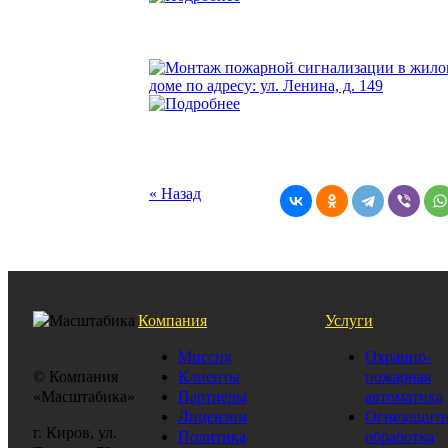
« Назад
Компания
Услуги
Миссия
Охранно-
© Компания
Клиенты
пожарная
«Масштабика»
Партнеры
автоматика
Лицензии
Огнезащитн
г. Киров, ул.
Политика
обработка