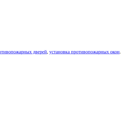
ротивопожарных дверей
,
установка противопожарных окон
.