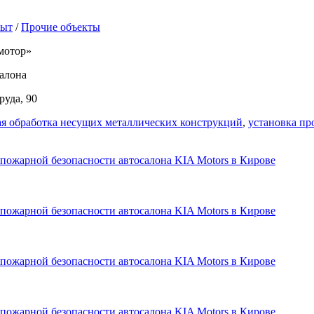
пыт
/
Прочие объекты
отор»
алона
руда, 90
я обработка несущих металлических конструкций
,
установка п