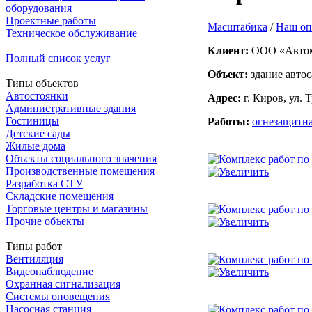
оборудования
Проектные работы
Масштабика
/
Наш о
Техническое обслуживание
Клиент:
ООО «Автом
Полный список услуг
Объект:
здание автос
Типы объектов
Автостоянки
Адрес:
г. Киров, ул. Т
Административные здания
Гостиницы
Работы:
огнезащитна
Детские сады
Жилые дома
Объекты социального значения
Производственные помещения
Разработка СТУ
Складские помещения
Торговые центры и магазины
Прочие объекты
Типы работ
Вентиляция
Видеонаблюдение
Охранная сигнализация
Системы оповещения
Насосная станция