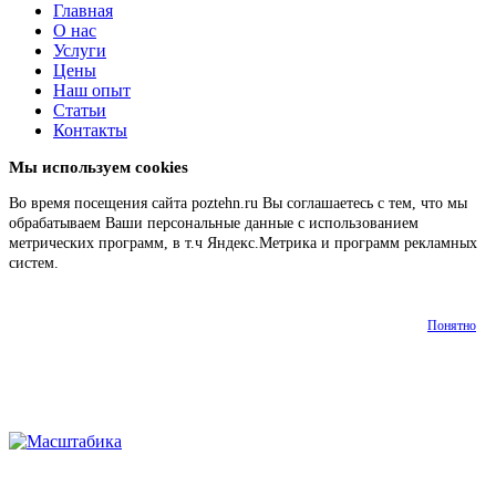
Главная
О нас
Услуги
Цены
Наш опыт
Статьи
Контакты
Мы используем cookies
Во время посещения сайта poztehn.ru Вы соглашаетесь с тем, что мы
обрабатываем Ваши персональные данные с использованием
метрических программ, в т.ч Яндекс.Метрика и программ рекламных
систем.
Подробнее
Понятно
О
Наш
Главная
Услуги
Цены
Статьи
Контакт
нас
опыт