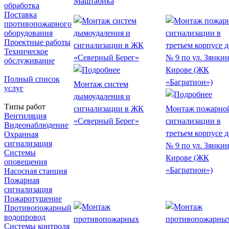
Маштабика
обработка
Поставка
противопожарного
оборудования
Проектные работы
Техническое
обслуживание
Полный список
Монтаж систем
услуг
дымоудаления и
Типы работ
сигнализации в ЖК
Монтаж пожарно
Вентиляция
«Северный Берег»
сигнализации в
Видеонаблюдение
третьем корпусе 
Охранная
сигнализация
№ 9 по ул. Зянкин
Системы
Кирове (ЖК
оповещения
«Багратион»)
Насосная станция
Пожарная
сигнализация
Пожаротушение
Противопожарный
водопровод
Системы контроля