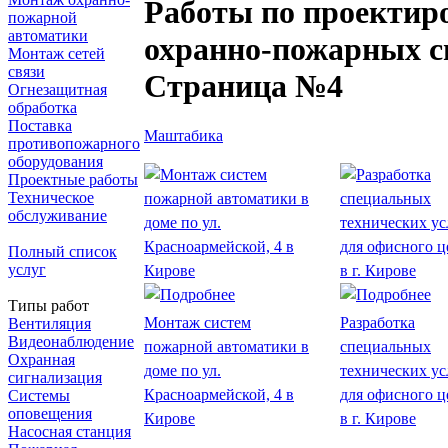
Работы по проектир
пожарной
автоматики
охранно-пожарных с
Монтаж сетей
связи
Страница №4
Огнезащитная
обработка
Поставка
Маштабика
противопожарного
оборудования
Проектные работы
Техническое
обслуживание
Полный список
услуг
Типы работ
Монтаж систем
Разработка
Вентиляция
Видеонаблюдение
пожарной автоматики в
специальных
Охранная
доме по ул.
технических у
сигнализация
Красноармейской, 4 в
для офисного ц
Системы
оповещения
Кирове
в г. Кирове
Насосная станция