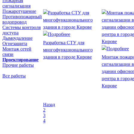
Пожарная
сигнализация
Пожаротушение
Противопожарный
водопровод
Системы контроля
доступа
Дымоудаление
Разработка СТУ для
Огнезащита
Монтаж сетей
многофункционального
связи
здания в городе Кирове
Монтаж пожар
Проектирование
сигнализации в
Прочие работы
здании офисно
Все работы
центра в город
Кирове
Назад
2
3
4