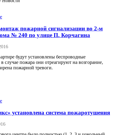
/
Новости
монтаж пожарной сигнализации во 2-м
дома № 240 по улице П. Корчагина
2016
вартире будут установлены беспроводные
 в случае пожара они отреагируют на возгорание,
ирена пожарной тревоги.
кс» установлена система пожаротушения
016
ового центра было полностью (1, 2, 3 и цокольный