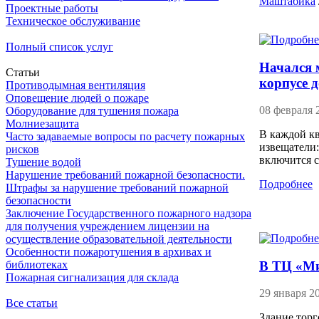
Маштабика
Проектные работы
Техническое обслуживание
Полный список услуг
Начался 
Статьи
корпусе 
Противодымная вентиляция
Оповещение людей о пожаре
08 февраля 
Оборудование для тушения пожара
Молниезащита
В каждой к
Часто задаваемые вопросы по расчету пожарных
извещатели:
рисков
включится с
Тушение водой
Нарушение требований пожарной безопасности.
Подробнее
Штрафы за нарушение требований пожарной
безопасности
Заключение Государственного пожарного надзора
для получения учреждением лицензии на
осуществление образовательной деятельности
Особенности пожаротушения в архивах и
В ТЦ «Ми
библиотеках
Пожарная сигнализация для склада
29 января 2
Все статьи
Здание торг