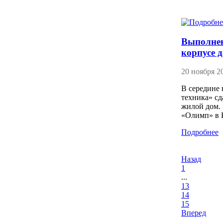
Выполнен
корпусе 
20 ноября 2
В середине 
техника» сд
жилой дом. 
«Олимп» в 
Подробнее
Назад
1
...
13
14
15
Вперед