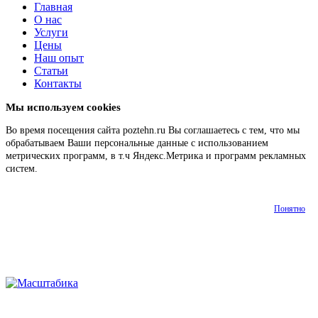
Главная
О нас
Услуги
Цены
Наш опыт
Статьи
Контакты
Мы используем cookies
Во время посещения сайта poztehn.ru Вы соглашаетесь с тем, что мы
обрабатываем Ваши персональные данные с использованием
метрических программ, в т.ч Яндекс.Метрика и программ рекламных
систем.
Подробнее
Понятно
О
Наш
Главная
Услуги
Цены
Статьи
Контакт
нас
опыт