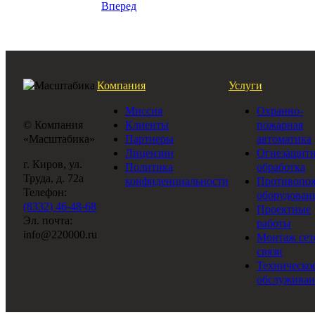
Вперед
Компания
Услуги
Миссия
Охранно-
© Компания
Клиенты
пожарная
«Масштабика»
Партнеры
автоматика
Лицензии
Огнезащитн
г. Киров, ул.
Политика
обработка
Труда, д. 72а
конфиденциальности
Противопо
Телефон:
оборудован
(8332) 46-48-68
Проектные
Эл. почта:
работы
info@220000.ru
Монтаж сет
связи
Техническо
обслуживан