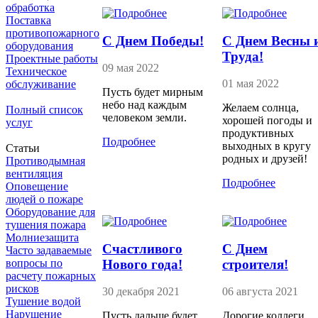
обработка
Поставка
противопожарного
С Днем Победы!
С Днем Весны 
оборудования
Труда!
Проектные работы
09 мая 2022
Техническое
01 мая 2022
обслуживание
Пусть будет мирным
небо над каждым
Желаем солнца,
Полный список
человеком земли.
хорошей погоды и
услуг
продуктивных
Подробнее
выходных в кругу
Статьи
родных и друзей!
Противодымная
вентиляция
Подробнее
Оповещение
людей о пожаре
Оборудование для
тушения пожара
Молниезащита
Счастливого
С Днем
Часто задаваемые
Нового года!
строителя!
вопросы по
расчету пожарных
рисков
30 декабря 2021
06 августа 2021
Тушение водой
Нарушение
Пусть дальше будет
Дорогие коллеги,