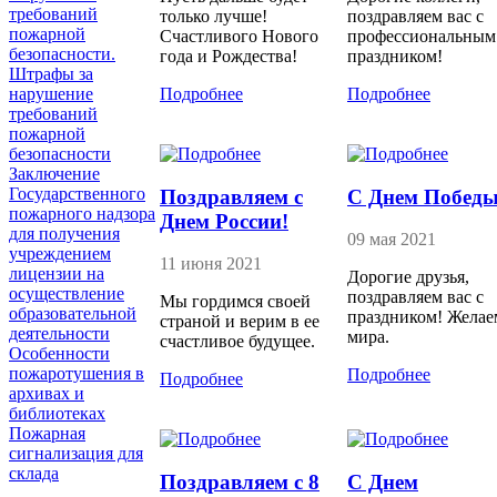
требований
только лучше!
поздравляем вас с
пожарной
Счастливого Нового
профессиональным
безопасности.
года и Рождества!
праздником!
Штрафы за
нарушение
Подробнее
Подробнее
требований
пожарной
безопасности
Заключение
Государственного
Поздравляем с
С Днем Победы
пожарного надзора
Днем России!
для получения
09 мая 2021
учреждением
11 июня 2021
лицензии на
Дорогие друзья,
осуществление
поздравляем вас с
Мы гордимся своей
образовательной
праздником! Желае
страной и верим в ее
деятельности
мира.
счастливое будущее.
Особенности
пожаротушения в
Подробнее
Подробнее
архивах и
библиотеках
Пожарная
сигнализация для
склада
Поздравляем с 8
С Днем