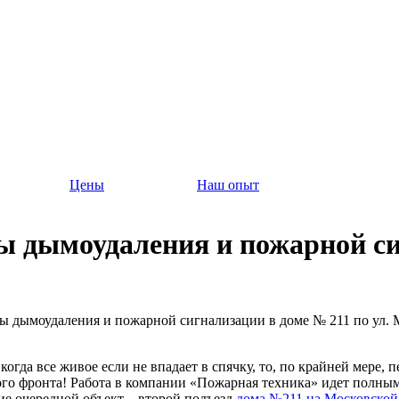
Цены
Наш опыт
 дымоудаления и пожарной сиг
ы дымоудаления и пожарной сигнализации в доме № 211 по ул. 
 когда все живое если не впадает в спячку, то, по крайней мере
го фронта! Работа в компании «Пожарная техника» идет полным 
ие очередной объект – второй подъезд
дома №211 на Московской