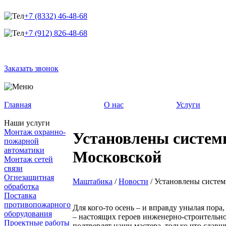
+7 (8332) 46-48-68
+7 (912) 826-48-68
Заказать звонок
Главная
О нас
Услуги
Наши услуги
Монтаж охранно-
Установлены системы
пожарной
автоматики
Московской
Монтаж сетей
связи
Огнезащитная
Маштабика
/
Новости
/
Установлены систем
обработка
Поставка
противопожарного
Для кого-то осень – и вправду унылая пора,
оборудования
– настоящих героев инженерно-строительно
Проектные работы
подтвердят наши мастера, только что сдавш