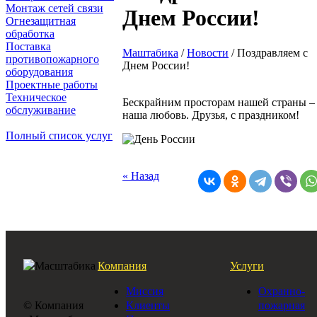
Монтаж сетей связи
Днем России!
Огнезащитная
обработка
Поставка
Маштабика
/
Новости
/
Поздравляем с
противопожарного
Днем России!
оборудования
Проектные работы
Техническое
Бескрайним просторам нашей страны –
обслуживание
наша любовь. Друзья, с праздником!
Полный список услуг
« Назад
Компания
Услуги
Миссия
Охранно-
© Компания
Клиенты
пожарная