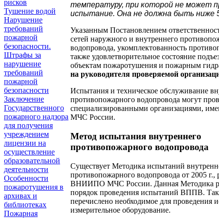
рисков
температуру, при которой не может 
Тушение водой
испытание. Она не должна быть ниже 5
Нарушение
требований
Указанным Постановлением ответственност
пожарной
сетей наружного и внутреннего противопо
безопасности.
водопровода, укомплектованность противо
Штрафы за
также удовлетворительное состояние подъе
нарушение
объектам пожаротушения и пожарным гид
требований
на руководителя проверяемой организац
пожарной
безопасности
Испытания и техническое обслуживание вн
Заключение
противопожарного водопровода могут пров
Государственного
специализированными организациями, им
пожарного надзора
МЧС России.
для получения
учреждением
Метод испытания внутреннего
лицензии на
противопожарного водопровода
осуществление
образовательной
Существует Методика испытаний внутренн
деятельности
противопожарного водопровода от 2005 г.,
Особенности
ВНИИПО МЧС России. Данная Методика р
пожаротушения в
порядок проведения испытаний ВППВ. Так
архивах и
перечислено необходимое для проведения 
библиотеках
измерительное оборудование.
Пожарная