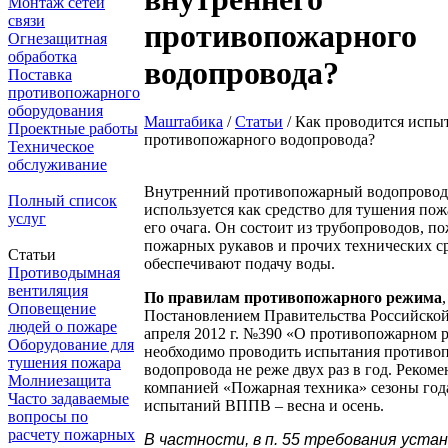
Монтаж сетей
связи
противопожарного
Огнезащитная
обработка
водопровода?
Поставка
противопожарного
оборудования
Маштабика
/
Статьи
/
Как проводится испы
Проектные работы
противопожарного водопровода?
Техническое
обслуживание
Внутренний противопожарный водопрово
Полный список
используется как средство для тушения пож
услуг
его очага. Он состоит из трубопроводов, п
пожарных рукавов и прочих технических ср
Статьи
обеспечивают подачу воды.
Противодымная
вентиляция
По правилам противопожарного режима
Оповещение
Постановлением Правительства Российской
людей о пожаре
апреля 2012 г. №390 «О противопожарном 
Оборудование для
необходимо проводить испытания противо
тушения пожара
водопровода не реже двух раз в год. Реком
Молниезащита
компанией «Пожарная техника» сезоны год
Часто задаваемые
испытаний ВППВ – весна и осень.
вопросы по
расчету пожарных
В частности, в п. 55 требования уста