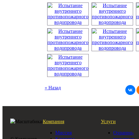
« Назад
Компания
Услуги
Миссия
Охранно-
© Компания
Клиенты
пожарная