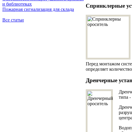
и библиотеках
Спринклерные ус
Пожарная сигнализация для склада
Все статьи
Перед монтажом систе
определяет количеств
Дренчерные уста
Дренч
типа -
Дренче
разру
центра
Водоп