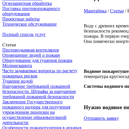
Огнезащитная обработка
Поставка противопожарного
Маштабика
/
Статьи
/
В
оборудования
Проектные работы
Техническое обслуживание
Воду с древних време
безопасности рекомен
Полный список услуг
пожара. В первую очер
Она химически инертна
Статьи
Противодымная вентиляция
Оповещение людей о пожаре
Оборудование для тушения пожара
Молниезащита
Часто задаваемые вопросы по расчету
Водяное пожаротуше
пожарных рисков
температура круглого
Тушение водой
Системы водяного п
Нарушение требований пожарной
безопасности. Штрафы за нарушение
требований пожарной безопасности
Заключение Государственного
Нужно водяное п
пожарного надзора для получения
учреждением лицензии на
осуществление образовательной
Отправить заявку
деятельности
Особенности пожаротушения в архивах