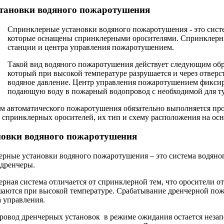
тановки водяного пожаротушения
Спринклерные установки водяного пожаротушения - это сист
которые оснащены спринклерными оросителями. Спринклерные
станции и центра управления пожаротушением.
Такой вид водяного пожаротушения действует следующим обра
который при высокой температуре разрушается и через отверст
водяное давление. Центр управления пожаротушением фиксир
подающую воду в пожарный водопровод с необходимой для т
м автоматического пожаротушения обязательно выполняется про
о спринклерных оросителей, их тип и схему расположения на ос
новки водяного пожаротушения
ерные установки водяного пожаротушения – это система водяно
 дренчеры.
рная система отличается от спринклерной тем, что оросители о
шаются при высокой температуре. Срабатывание дренчерной пожа
 управления.
ровод дренчерных установок в режиме ожидания остается незап