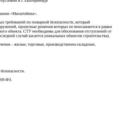
ехусловий в г. Екатеринбург
омпании «Масштабика».
ых требований по пожарной безопасности, который
сооружений, проектные решения которых не вписываются в рамки
тного объекта. СТУ необходимы для обоснования отступлений от
следний случай касается уникальных объектов строительства).
ачения – жилые, торговые, производственно-складские,
безопасности.
 69-ФЗ.