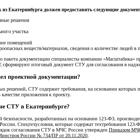
к из Екатеринбурга должен предоставить следующие докумен
чные решения
ьного участка
ние помещений
роопасных веществ/материалов, сведения о количестве людей в
о пакета документации специалисты компании «Масштабика» пров
, сформируют итоговый документ СТУ для согласования в надзо
здел проектной документации?
ых решений, СТУ содержит требования, на основании которых п
 качестве приложения к проекту.
ние СТУ в Екатеринбурге?
 безопасности, разработанных на основании 123-ФЗ, производи
России. Спецтехусловия, которые содержат техтребования 123-Ф
рядок согласования СТУ в МЧС России утвержден
Приказом МЧС 
инстроя России № 734/ПР от 20.11.2020
.