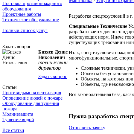
Маштабика
/
Услуги по охранн
Поставка противопожарного
оборудования
Проектные работы
Разработка спецтехусловий в г
Техническое обслуживание
Специальные Технические У
Полный список услуг
разрабатывается для нестандар
действующих норм. Иначе говор
существующих требований или в
Задать вопрос
Бизяев Денис
Итак, спецтехусловия пожарной
Николаевич
многофункциональные, спортив
технический
Сложные технически, ун
директор
Объекты без установленн
Задать вопрос
Объекты, на которых при
Объекты, где невозможно
Статьи
Противодымная вентиляция
Вся законодательная база, кас
Оповещение людей о пожаре
Оборудование для тушения
пожара
Молниезащита
Нужна разработка спецт
Тушение водой
Отправить заявку
Все статьи