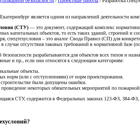
о-пожарной безопасности
/
Проектные работы
/
Разработка спецт
. Екатеринбург является одним из направлений деятельности к
словия (СТУ)
— это документ, содержащий комплекс нормативн
тных капитальных объектов, то есть таких зданий, строений и 
я, спецтехусловия – это аналог Свода Правил (СП) для конкре
 случае отсутствия таковых требований в нормативной базе (по
 безопасности разрабатываются для объектов всех типов и назн
ные и пр., если они относятся к следующим категориям:
икальные объекты.
ых норм (или с отступлениями) от норм проектирования.
 строительстве были допущены ошибки.
 проведение некоторых обязательных мероприятий по пожарной 
ающаяся СТУ, содержится в Федеральных законах 123-ФЗ, 384-ФЗ,
ехусловий?