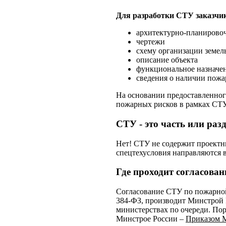
Для разработки СТУ заказчи
архитектурно-планирово
чертежи
схему организации земел
описание объекта
функциональное назначе
сведения о наличии пожа
На основании предоставленног
пожарных рисков в рамках СТУ
СТУ - это часть или ра
Нет! СТУ не содержит проектн
спецтехусловия направляются в
Где проходит согласова
Согласование СТУ по пожарной
384-ФЗ, производит Минстрой 
министерствах по очереди. По
Минстрое России –
Приказом М