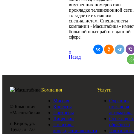
внутренних номеров или
прокладке телевизионной сети,
то задайте их нашим
специалистам. Специалисты
компании «Масштабика» имею
большой опыт работ в данной
сфере.
«
Назад
Компания
Услуги
Миссия
Охранно-
© Компания
Клиенты
пожарная
«Масштабика»
Партнеры
автоматика
Лицензии
Огнезащитн
г. Киров, ул.
Политика
обработка
Труда, д. 72а
конфиденциальности
Противопо