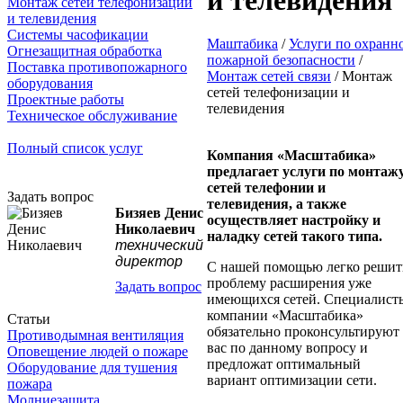
Монтаж сетей телефонизации
и телевидения
Системы часофикации
Маштабика
/
Услуги по охранн
Огнезащитная обработка
пожарной безопасности
/
Поставка противопожарного
Монтаж сетей связи
/
Монтаж
оборудования
сетей телефонизации и
Проектные работы
телевидения
Техническое обслуживание
Полный список услуг
Компания «Масштабика»
предлагает услуги по монтаж
сетей телефонии и
Задать вопрос
телевидения, а также
Бизяев Денис
осуществляет настройку и
Николаевич
наладку сетей такого типа.
технический
директор
С нашей помощью легко решит
проблему расширения уже
Задать вопрос
имеющихся сетей. Специалист
компании «Масштабика»
Статьи
обязательно проконсультируют
Противодымная вентиляция
вас по данному вопросу и
Оповещение людей о пожаре
предложат оптимальный
Оборудование для тушения
вариант оптимизации сети.
пожара
Молниезащита