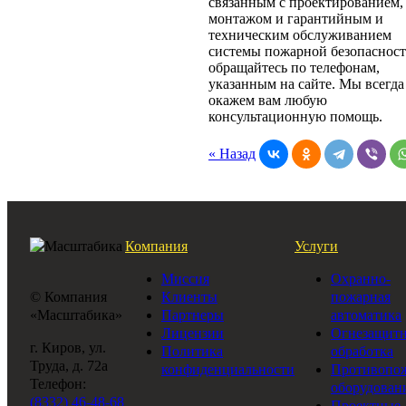
связанным с проектированием,
монтажом и гарантийным и
техническим обслуживанием
системы пожарной безопаснос
обращайтесь по телефонам,
указанным на сайте. Мы всегда
окажем вам любую
консультационную помощь.
« Назад
Компания
Услуги
Миссия
Охранно-
© Компания
Клиенты
пожарная
«Масштабика»
Партнеры
автоматика
Лицензии
Огнезащитн
г. Киров, ул.
Политика
обработка
Труда, д. 72а
конфиденциальности
Противопо
Телефон:
оборудован
(8332) 46-48-68
Проектные