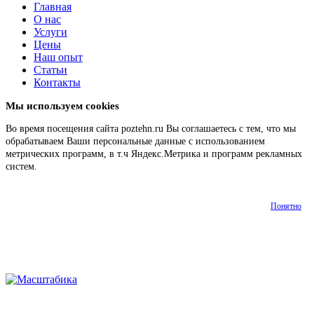
Главная
О нас
Услуги
Цены
Наш опыт
Статьи
Контакты
Мы используем cookies
Во время посещения сайта poztehn.ru Вы соглашаетесь с тем, что мы
обрабатываем Ваши персональные данные с использованием
метрических программ, в т.ч Яндекс.Метрика и программ рекламных
систем.
Подробнее
Понятно
О
Наш
Главная
Услуги
Цены
Статьи
Контакт
нас
опыт