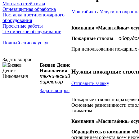
Монтаж сетей связи
Огнезащитная обработка
Маштабика
/
Услуги по охранн
Поставка противопожарного
оборудования
Проектные работы
Компания «Масштабика» осущ
Техническое обслуживание
Пожарные стволы
–
оборудо
Полный список услуг
При использовании пожарных с
Задать вопрос
Бизяев Денис
Николаевич
Нужны пожарные ствол
технический
директор
Отправить заявку
Задать вопрос
Пожарные стволы подразделяют
Основные разновидности ствол
климатом.
Компания «Масштабика» осущ
Обращайтесь в компанию «М
оснащением объекта всем необ